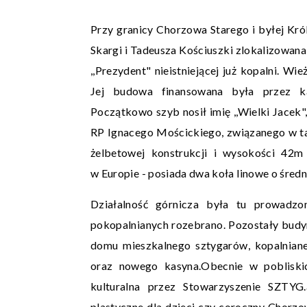
Przy granicy Chorzowa Starego i byłej Król
Skargi i Tadeusza Kościuszki zlokalizowa
,,Prezydent" nieistniejącej już kopalni. 
Jej budowa finansowana była przez kap
Początkowo szyb nosił imię ,,Wielki Jacek"
RP Ignacego Mościckiego, związanego w t
żelbetowej konstrukcji i wysokości 42m
w Europie - posiada dwa koła linowe o śred
Działalność górnicza była tu prowad
pokopalnianych rozebrano. Pozostały budynk
domu mieszkalnego sztygarów, kopalniane
oraz nowego kasyna.Obecnie w pobliski
kulturalna przez Stowarzyszenie SZTYG.
plastyczne dla dzieci czy coroczny Chorz