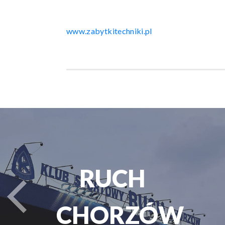
www.zabytkitechniki.pl
PARK
turysta.Previous
ŚLĄSKI