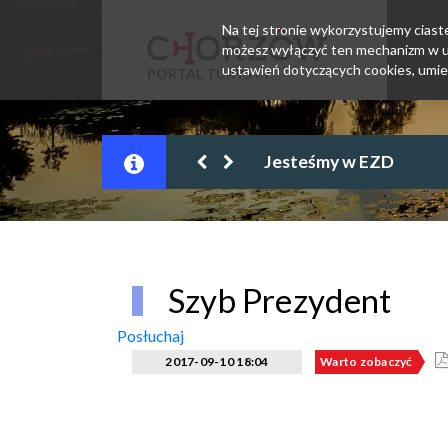
Na tej stronie wykorzystujemy ciastec
możesz wyłączyć ten mechanizm w us
ustawień dotyczących cookies, umie
PORTAL TURYSTY
Sposoby na upał
Szyb Prezydent
Posłuchaj
2017-09-10 18:04
Warto zobaczyć