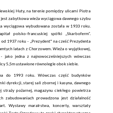
ewskiej Huty, na terenie pomiędzy ulicami Piotra
na jest zabytkowa wieża wyciągowa dawnego szybu
Wieża wyciągowa wybudowana została w 1933 roku.
itał polsko-francuskiej spółki „Skarboferm”.
, od 1937 roku - ,,Prezydent" na cześć Prezydenta
amtych latach z Chorzowem. Wieża o wyjątkowej,
 - jako jedna z najnowocześniejszych wówczas
nicy 5,5m ustawione równolegle obok siebie.
zona do 1993 roku. Wówczas część budynków
i dyrekcji, starej sali zbornej i kasyna, dawnego
j straży pożarnej, magazynu ciekłego powietrza
ch zabudowaniach prowadzona jest działalność
art. Wystawy maralrstwa, koncerty, warsztaty
owski Teatr Ogrodowy to znaki charakterystyczne