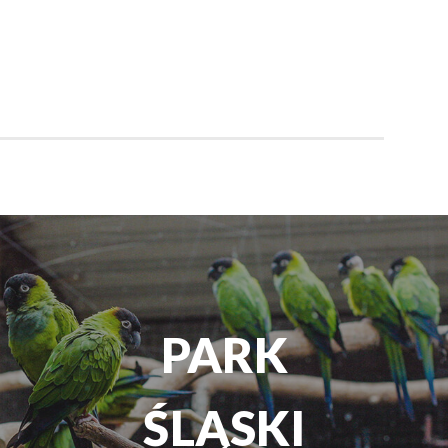
TEATR
ROZRYWKI