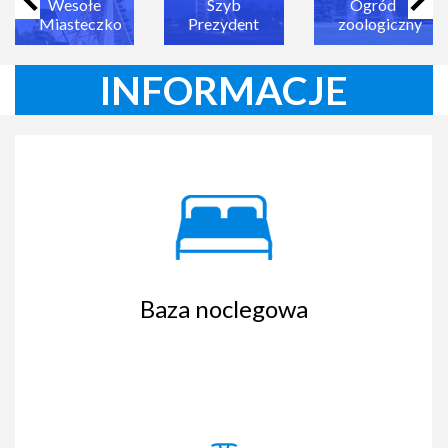
Wesołe
Szyb
Ogród
Miasteczko
Prezydent
zoologiczny
INFORMACJE
Baza noclegowa