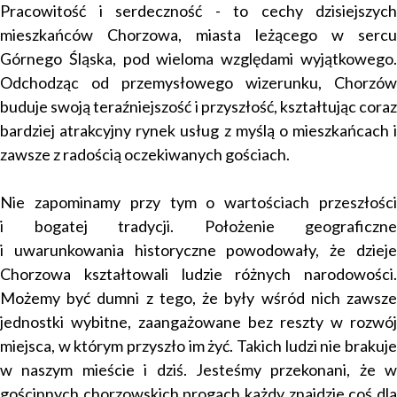
Pracowitość i serdeczność - to cechy dzisiejszych
mieszkańców Chorzowa, miasta leżącego w sercu
Górnego Śląska, pod wieloma względami wyjątkowego.
Odchodząc od przemysłowego wizerunku, Chorzów
buduje swoją teraźniejszość i
przyszłość, kształtując cora
bardziej atrakcyjny rynek usług z
myślą o mieszkańcach i
zawsze z radością oczekiwanych gościach.
Nie zapominamy przy tym o wartościach przeszłości
i
bogatej tradycji. Położenie geograficzne
i
uwarunkowania historyczne powodowały, że dziej
Chorzowa kształtowali ludzie różnych narodowości.
Możemy być dumni z tego, że były wśród nich zawsze
jednostki wybitne, zaangażowane bez reszty w rozwój
miejsca, w którym przyszło im żyć. Takich ludzi nie brakuje
w naszym mieście i
dziś. Jesteśmy przekonani, że w
gościnnych chorzowskich progach każdy znajdzie coś dla