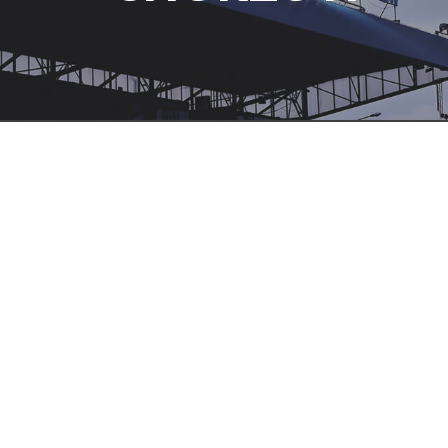
TEATR
ROZRYWKI