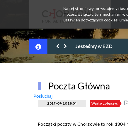
Na tej stronie wykorzystujemy ciastec
możesz wyłączyć ten mechanizm w us
ustawień dotyczących cookies, umie
PORTAL TURYSTY
Sposoby na upał
Poczta Główna
Posłuchaj
2017-09-10 18:04
Warto zobaczyć
Początki poczty w Chorzowie to rok 1804, 