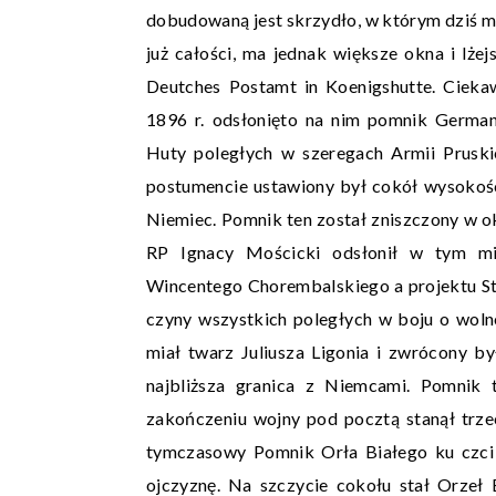
dobudowaną jest skrzydło, w którym dziś mie
już całości, ma jednak większe okna i lżej
Deutches Postamt in Koenigshutte. Ciekaw
1896 r. odsłonięto na nim pomnik German
Huty poległych w szeregach Armii Pruski
postumencie ustawiony był cokół wysokości
Niemiec. Pomnik ten został zniszczony w ok
RP Ignacy Mościcki odsłonił w tym mi
Wincentego Chorembalskiego a projektu St
czyny wszystkich poległych w boju o wolno
miał twarz Juliusza Ligonia i zwrócony b
najbliższa granica z Niemcami. Pomnik 
zakończeniu wojny pod pocztą stanął trze
tymczasowy Pomnik Orła Białego ku czci 
ojczyznę. Na szczycie cokołu stał Orzeł 