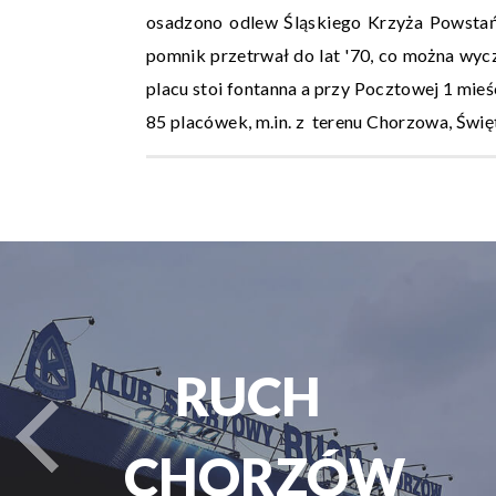
osadzono odlew Śląskiego Krzyża Powsta
pomnik przetrwał do lat '70, co można wycz
placu stoi fontanna a przy Pocztowej 1 mie
85 placówek, m.in. z terenu Chorzowa, Święt
PARK
PARK
turysta.Previous
ŚLĄSKI
ŚLĄSKI