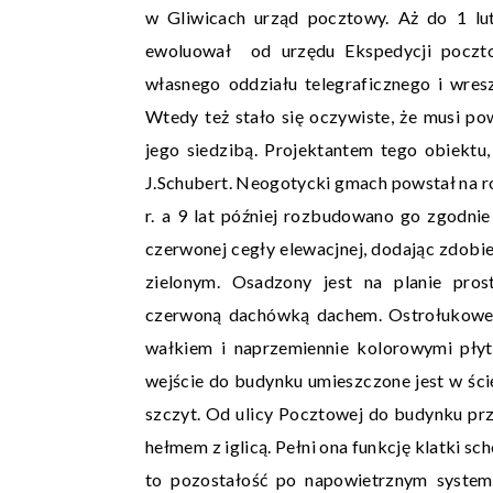
w Gliwicach urząd pocztowy. Aż do 1 lut
ewoluował od urzędu Ekspedycji pocztow
własnego oddziału telegraficznego i wre
Wtedy też stało się oczywiste, że musi po
jego siedzibą. Projektantem tego obiekt
J.Schubert. Neogotycki gmach powstał na ro
r. a 9 lat później rozbudowano go zgodni
czerwonej cegły elewacjnej, dodając zdobi
zielonym. Osadzony jest na planie pro
czerwoną dachówką dachem. Ostrołukowe
wałkiem i naprzemiennie kolorowymi pły
wejście do budynku umieszczone jest w ści
szczyt. Od ulicy Pocztowej do budynku p
hełmem z iglicą. Pełni ona funkcję klatki sc
to pozostałość po napowietrznym system