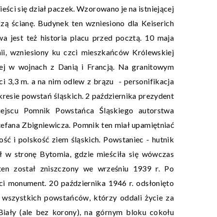
ści się dział paczek. Wzorowano je na istniejącej
szą ścianę. Budynek ten wzniesiono dla Keiserich
a jest też historia placu przed pocztą. 10 maja
ii, wzniesiony ku czci mieszkańców Królewskiej
ej w wojnach z Danią i Francją. Na granitowym
 3,3 m. a na nim odlew z brązu - personifikacja
resie powstań śląskich. 2 października prezydent
ejscu Pomnik Powstańca Śląskiego autorstwa
efana Zbigniewicza. Pomnik ten miał upamiętniać
ść i polskość ziem śląskich. Powstaniec - hutnik
ył w stronę Bytomia, gdzie mieściła się wówczas
ten został zniszczony we wrześniu 1939 r. Po
ci monument. 20 października 1946 r. odsłonięto
wszystkich powstańców, którzy oddali życie za
Biały (ale bez korony), na górnym bloku cokołu