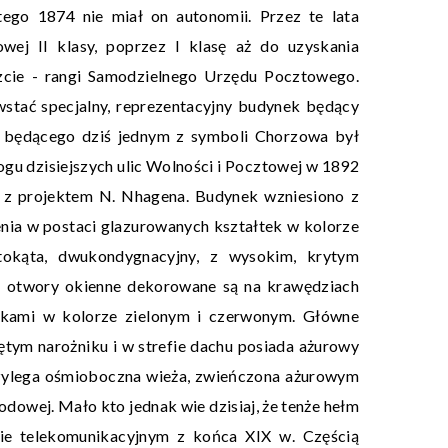
ego 1874 nie miał on autonomii. Przez te lata
ej II klasy, poprzez I klasę aż do uzyskania
szcie - rangi Samodzielnego Urzędu Pocztowego.
wstać specjalny, reprezentacyjny budynek będący
u, będącego dziś jednym z symboli Chorzowa był
gu dzisiejszych ulic Wolności i Pocztowej w 1892
e z projektem N. Nhagena. Budynek wzniesiono z
enia w postaci glazurowanych kształtek w kolorze
stokąta, dwukondygnacyjny, z wysokim, krytym
 otwory okienne dekorowane są na krawędziach
tkami w kolorze zielonym i czerwonym. Główne
ętym narożniku i w strefie dachu posiada ażurowy
rzylega ośmioboczna wieża, zwieńczona ażurowym
hodowej. Mało kto jednak wie dzisiaj, że tenże hełm
ie telekomunikacyjnym z końca XIX w. Częścią