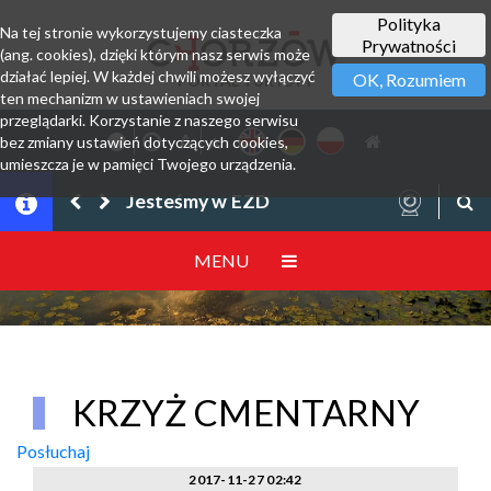
Polityka
Na tej stronie wykorzystujemy ciasteczka
Prywatności
(ang. cookies), dzięki którym nasz serwis może
działać lepiej. W każdej chwili możesz wyłączyć
OK, Rozumiem
PORTAL TURYSTY
ten mechanizm w ustawieniach swojej
przeglądarki. Korzystanie z naszego serwisu
bez zmiany ustawień dotyczących cookies,
umieszcza je w pamięci Twojego urządzenia.
Jesteśmy w EZD
MENU
KRZYŻ CMENTARNY
Posłuchaj
2017-11-27 02:42