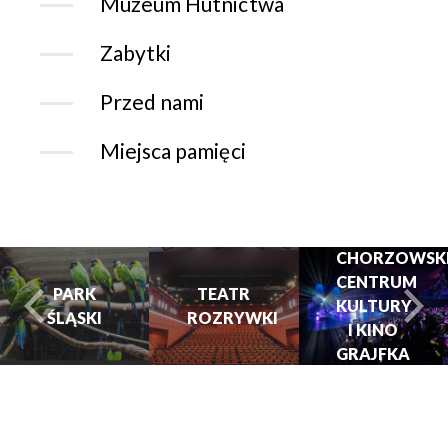
Muzeum Hutnictwa
Zabytki
Przed nami
Miejsca pamięci
CHORZOWSK
CENTRUM
PARK
TEATR
KULTURY
ŚLĄSKI
ROZRYWKI
turysta.Previous
t
I KINO
GRAJFKA