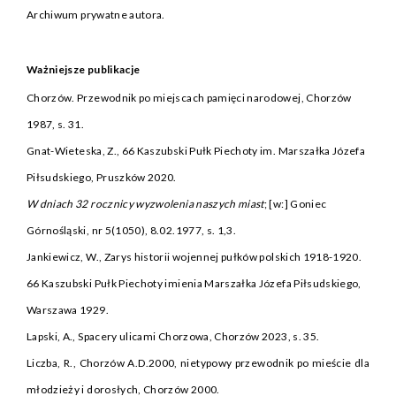
Archiwum prywatne autora.
Ważniejsze publikacje
Chorzów. Przewodnik po miejscach pamięci narodowej, Chorzów
1987, s. 31.
Gnat-Wieteska, Z., 66 Kaszubski Pułk Piechoty im. Marszałka Józefa
Piłsudskiego, Pruszków 2020.
W dniach 32 rocznicy wyzwolenia naszych miast
; [w:] Goniec
Górnośląski, nr 5(1050), 8.02.1977, s. 1,3.
Jankiewicz, W., Zarys historii wojennej pułków polskich 1918-1920.
66 Kaszubski Pułk Piechoty imienia Marszałka Józefa Piłsudskiego,
Warszawa 1929.
Lapski, A., Spacery ulicami Chorzowa, Chorzów 2023, s. 35.
Liczba, R., Chorzów A.D.2000, nietypowy przewodnik po mieście dla
młodzieży i dorosłych, Chorzów 2000.