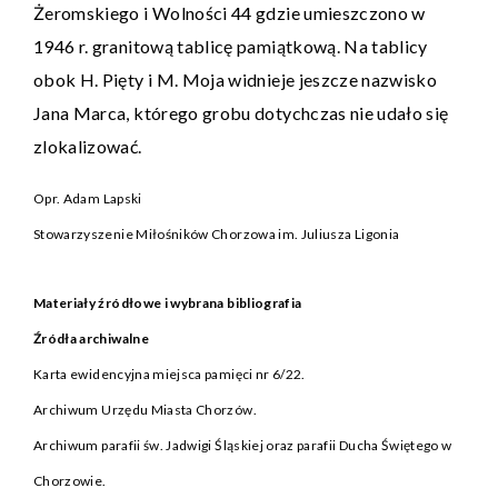
Żeromskiego i Wolności 44 gdzie umieszczono w
1946 r. granitową tablicę pamiątkową. Na tablicy
obok H. Pięty i M. Moja widnieje jeszcze nazwisko
Jana Marca, którego grobu dotychczas nie udało się
zlokalizować.
Opr. Adam Lapski
Stowarzyszenie Miłośników Chorzowa im. Juliusza Ligonia
Materiały źródłowe i wybrana bibliografia
Źródła archiwalne
Karta ewidencyjna miejsca pamięci nr 6/22.
Archiwum Urzędu Miasta Chorzów.
Archiwum parafii św. Jadwigi Śląskiej oraz parafii Ducha Świętego w
Chorzowie.