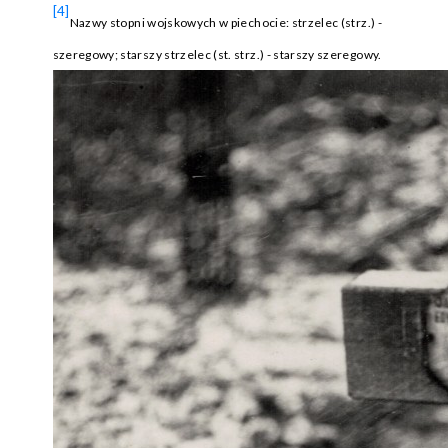
[4]
Nazwy stopni wojskowych w piechocie: strzelec (strz.) -
szeregowy; starszy strzelec (st. strz.) - starszy szeregowy.