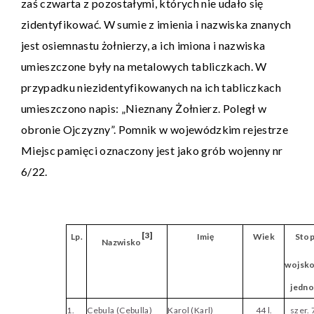
zaś czwarta z pozostałymi, których nie udało się
zidentyfikować. W sumie z imienia i nazwiska znanych
jest osiemnastu żołnierzy, a ich imiona i nazwiska
umieszczone były na metalowych tabliczkach. W
przypadku niezidentyfikowanych na ich tabliczkach
umieszczono napis: „Nieznany Żołnierz. Poległ w
obronie Ojczyzny”. Pomnik w wojewódzkim rejestrze
Miejsc pamięci oznaczony jest jako grób wojenny nr
6/22.
[3]
Lp.
Imię
Wiek
Stop
Nazwisko
wojsk
jedno
1.
Cebula (Cebulla)
Karol (Karl)
44 l.
szer. 