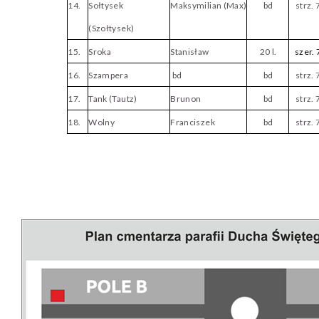
14.
Sołtysek
Maksymilian (Max)
bd
strz. 
(Szołtysek)
15.
Sroka
Stanisław
20 l.
szer. 
16.
Szampera
bd
bd
strz. 
17.
Tank (Tautz)
Brunon
bd
strz. 
18.
Wolny
Franciszek
bd
strz. 