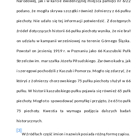
Narodowej, jak i w karcie ewidencyjnej miejsca pamięci nr 6/22
podano, że mogiła skrywa szczątki również żołnierzy z 66 pułku
piechoty. Nie udało się tej informacji potwierdzić. Z dostępnych
źródeł dotyczących historii 66 pułku piechoty wynika, że nie brał
on udziału w kampanii wrześniowej na terenie Górnego Śląska.
Powstał on jesienią 1919 r. w Poznaniu jako 66 Kaszubski Pułk
Strzelców im. marszałka Józefa Piłsudskiego. Zarówno kadra, jak
i szeregowi pochodzili z Kaszub i Pomorza. Mogło się zdarzyć, że
któryś z żołnierzy chorzowskiego 75 pułku piechoty służył w 66
pułku. W historii kaszubskiego pułku pojawia się również 65 pułk
piechoty. Mogło to spowodować pomyłkę i przyjęto, że 65 to pułk
75 piechoty. Kwestia ta wymaga podjęcia dalszych badań
historycznych.
[3]
W źródłach część imion i nazwisk posiada różną formę zapisu.