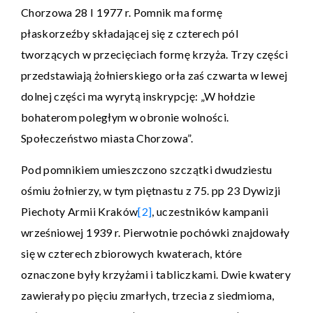
Chorzowa 28 I 1977 r. Pomnik ma formę
płaskorzeźby składającej się z czterech pól
tworzących w przecięciach formę krzyża. Trzy części
przedstawiają żołnierskiego orła zaś czwarta w lewej
dolnej części ma wyrytą inskrypcję: „W hołdzie
bohaterom poległym w obronie wolności.
Społeczeństwo miasta Chorzowa”.
Pod pomnikiem umieszczono szczątki dwudziestu
ośmiu żołnierzy, w tym piętnastu z 75. pp 23 Dywizji
Piechoty Armii Kraków
[2]
, uczestników kampanii
wrześniowej 1939 r. Pierwotnie pochówki znajdowały
się w czterech zbiorowych kwaterach, które
oznaczone były krzyżami i tabliczkami. Dwie kwatery
zawierały po pięciu zmarłych, trzecia z siedmioma,