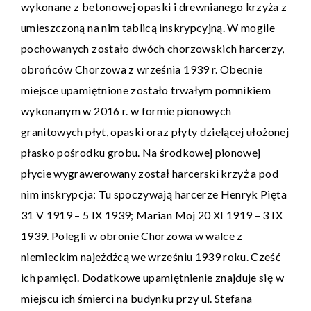
wykonane z betonowej opaski i drewnianego krzyża z
umieszczoną na nim tablicą inskrypcyjną. W mogile
pochowanych zostało dwóch chorzowskich harcerzy,
obrońców Chorzowa z września 1939 r. Obecnie
miejsce upamiętnione zostało trwałym pomnikiem
wykonanym w 2016 r. w formie pionowych
granitowych płyt, opaski oraz płyty dzielącej ułożonej
płasko pośrodku grobu. Na środkowej pionowej
płycie wygrawerowany został harcerski krzyż a pod
nim inskrypcja: Tu spoczywają harcerze Henryk Pięta
31 V 1919 – 5 IX 1939; Marian Moj 20 XI 1919 – 3 IX
1939. Polegli w obronie Chorzowa w walce z
niemieckim najeźdźcą we wrześniu 1939 roku. Cześć
ich pamięci. Dodatkowe upamiętnienie znajduje się w
miejscu ich śmierci na budynku przy ul. Stefana