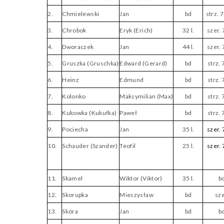
2.
Chmielewski
Jan
bd
strz. 7
3.
Chrobok
Eryk (Erich)
32 l.
szer. 
4.
Dworaczek
Jan
44 l.
szer. 
5.
Gruszka (Gruschka)
Edward (Gerard)
bd
strz. 
6.
Heinz
Edmund
bd
strz. 
7.
Kolonko
Maksymilian (Max)
bd
strz. 
8.
Kukowka (Kukułka)
Paweł
bd
strz. 
9.
Pociecha
Jan
35 l.
szer. 
10.
Schauder (Szander)
Teofil
25 l.
szer. 
11.
Skamel
Wiktor (Viktor)
35 l.
b
12.
Skorupka
Mieczysław
bd
sze
13.
Skóra
Jan
bd
b