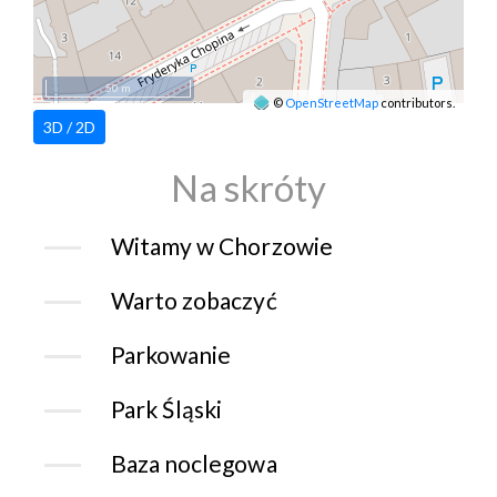
50 m
©
OpenStreetMap
contributors.
3D / 2D
Na skróty
Witamy w Chorzowie
Warto zobaczyć
Parkowanie
Park Śląski
Baza noclegowa