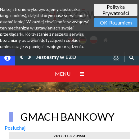
Polityka
Na tej stronie wykorzystujemy ciasteczka
Prywatności
(ang. cookies), dzięki którym nasz serwis może
działać lepiej. W każdej chwili możesz wyłączyć
OK, Rozumiem
PORTAL TURYSTY
ten mechanizm w ustawieniach swojej
przeglądarki. Korzystanie z naszego serwisu
bez zmiany ustawień dotyczących cookies,
umieszcza je w pamięci Twojego urządzenia.
Jesteśmy w EZD
MENU
GMACH BANKOWY
Posłuchaj
2017-11-27 09:34