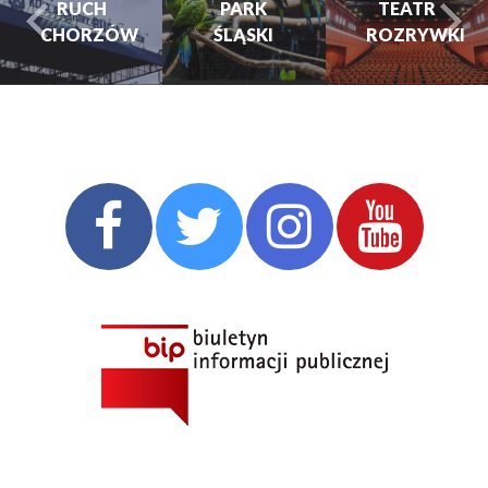
RUCH
PARK
TEATR
CHORZÓW
ŚLĄSKI
ROZRYWKI
turysta.Previous
t