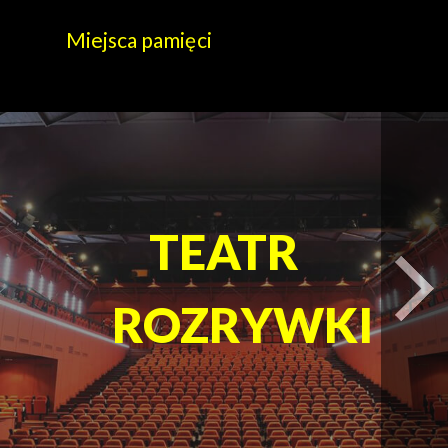
Miejsca pamięci
TEATR
t
ROZRYWKI