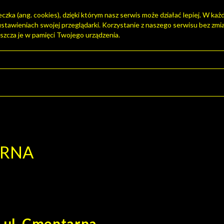
zka (ang. cookies), dzięki którym nasz serwis może działać lepiej. W każd
tawieniach swojej przeglądarki. Korzystanie z naszego serwisu bez zmi
szcza je w pamięci Twojego urządzenia.
S
ARNA
ul. Cmentarna