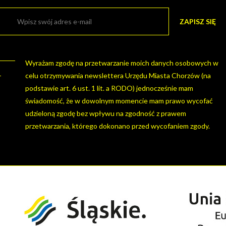
CENTRUM
KULTURY
Wyrażam zgodę na przetwarzanie moich danych osobowych w
I KINO
celu otrzymywania newslettera Urzędu Miasta Chorzów (na
podstawie art. 6 ust. 1 lit. a RODO) jednocześnie mam
świadomość, że w dowolnym momencie mam prawo wycofać
GRAJFKA
udzieloną zgodę bez wpływu na zgodność z prawem
przetwarzania, którego dokonano przed wycofaniem zgody.