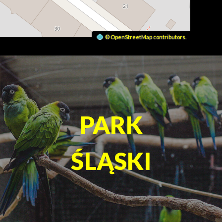
©
OpenStreetMap
contributors.
PARK
PARK
ŚLĄSKI
ŚLĄSKI