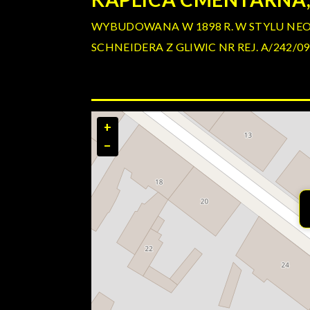
WYBUDOWANA W 1898 R. W STYLU N
SCHNEIDERA Z GLIWIC NR REJ. A/242/09
+
−