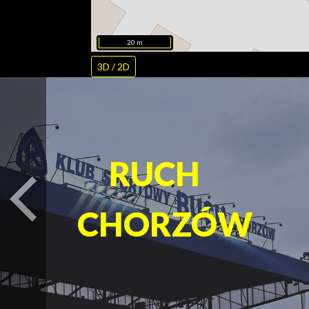
20 m
3D / 2D
RUCH
turysta.Previous
CHORZÓW