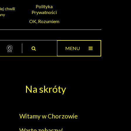
Polityka
ej chwili
Prywatności
any
OK, Rozumiem
posoby na upał
MENU
Na skróty
Witamy w Chorzowie
Warto zobaczyć