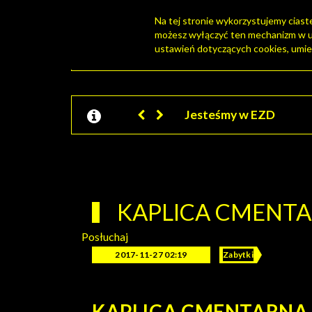
Na tej stronie wykorzystujemy ciastec
możesz wyłączyć ten mechanizm w us
ustawień dotyczących cookies, umie
PORTAL TURYSTY
Jesteśmy w EZD
KAPLICA CMENT
Posłuchaj
2017-11-27 02:19
Zabytki
KAPLICA CMENTARNA, 