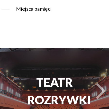
Miejsca pamięci
TEATR
t
ROZRYWKI