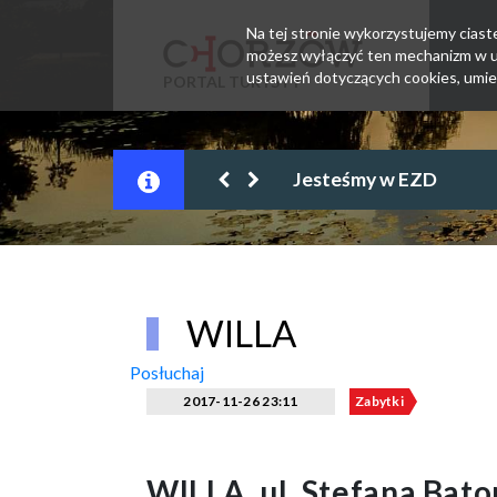
Na tej stronie wykorzystujemy ciastec
możesz wyłączyć ten mechanizm w us
ustawień dotyczących cookies, umie
PORTAL TURYSTY
Jesteśmy w EZD
WILLA
Posłuchaj
2017-11-26 23:11
Zabytki
WILLA, ul. Stefana Bat