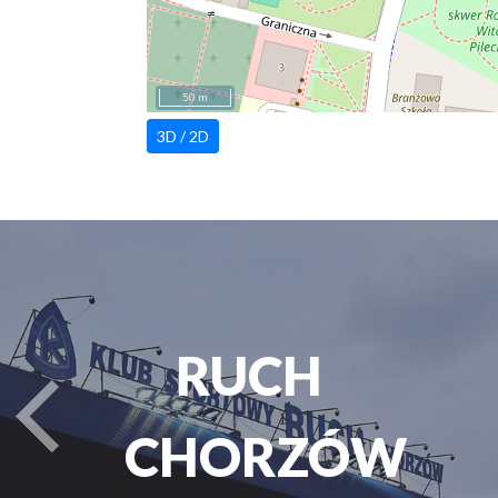
50 m
3D / 2D
RUCH
turysta.Previous
CHORZÓW