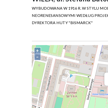
WYBUDOWANA W 1916 R. W STYLU MO
NEORENESANSOWYMI WEDŁUG PROJEK
DYREKTORA HUTY "BISMARCK"
+
−