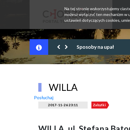
Na tej stronie wykorzystujemy ciastec
możesz wyłączyć ten mechanizm w us
ustawień dotyczących cookies, umie
PORTAL TURYSTY
na upał
WILLA
Posłuchaj
2017-11-26 23:11
Zabytki
WILLA, ul. Stefana Bat