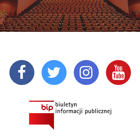
GRA
RZOWSKIE
TRUM
TURY
INO
JFKA