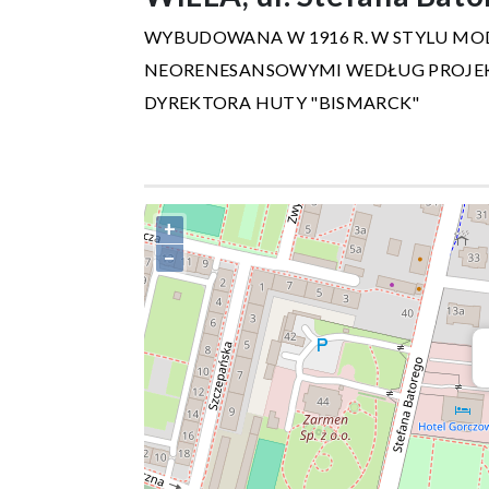
WYBUDOWANA W 1916 R. W STYLU MO
NEORENESANSOWYMI WEDŁUG PROJEK
DYREKTORA HUTY "BISMARCK"
+
−