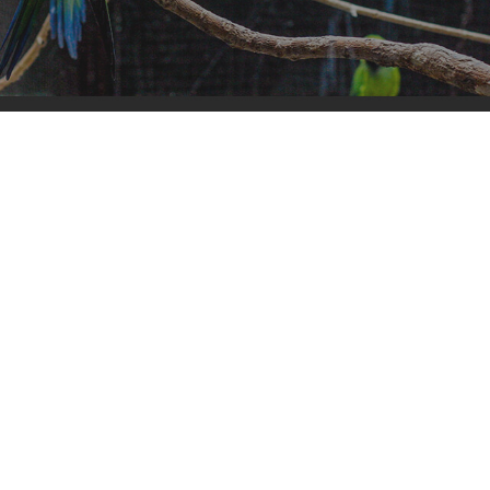
CHO
CEN
KUL
I K
GRA