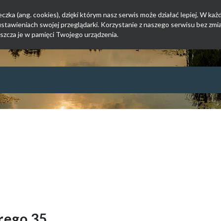
zka (ang. cookies), dzięki którym nasz serwis może działać lepiej. W każd
tawieniach swojej przeglądarki. Korzystanie z naszego serwisu bez zmi
szcza je w pamięci Twojego urządzenia.
Jesteśmy w EZD
orego 35